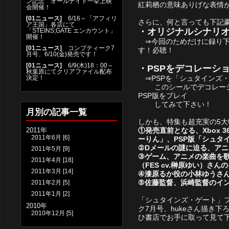
ン記念 オールナイト一挙上映
紅莉栖の意味ありげな表情
会開催！
[
01ニュース
]
6/16～「アフィリ
さらに、何と言っても下記
ア王国」各店にて
・オリジナルシナリオ
「STEINS;GATE エンカウント」
開催！
⇒今回のためだけに録り下
[
01ニュース
]
コンプティーク7
す！必聴！
月号、6/10(金)発売です！
[
01ニュース
]
6/9(木)18：00～
・PSPをデコレーシ
秋葉原にてクリアファイル配布
決定！
⇒PSPを「シュタインズ
このシールでデコレーション
PSP版をプレイ
してみて下さい！
月別の記事一覧
しかも、特集も超充実の5大
2011年
①発売直前となる、Xbox 
2011年6月
[6]
ーりん」、PSP版「シュタ
②Dメールの謎に迫る、ア
2011年5月
[9]
③ゲーム、アニメの楽曲を
2011年4月
[18]
（FES cv.榊原ゆい）さん
2011年3月
[14]
④漆原るか役の小林ゆうさ
⑤佐藤監督、浜崎監督のイ
2011年2月
[5]
2011年1月
[2]
「シュタインズ・ゲート」
2010年
ク7月号
、hukeさん描き
2010年12月
[5]
ひ書店でお手に取って見て