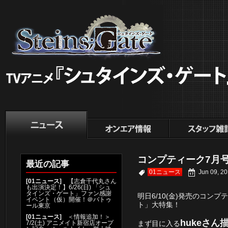
コンプティーク7月号、
最近の記事
01ニュース
Jun 09, 20
[
01ニュース
]
【志倉千代丸さん
も出演決定！】6/26(日) 「シュ
タインズ・ゲート」ファン感謝
明日6/10(金)発売の
コンプテ
イベント（仮）開催！＠バトゥ
ト」大特集！
ール東京
[
01ニュース
]
＜情報追加！＞
hukeさ
7/2(土) アニメイト新宿店オープ
まず目に入る