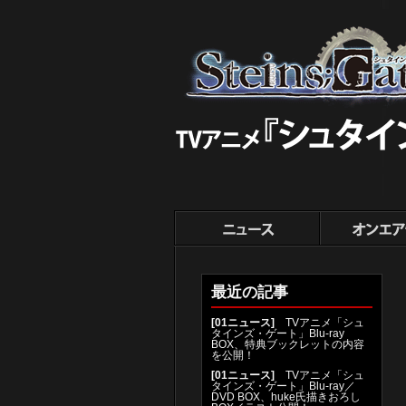
最近の記事
[
01ニュース
]
TVアニメ「シュ
タインズ・ゲート」Blu-ray
BOX、特典ブックレットの内容
を公開！
[
01ニュース
]
TVアニメ「シュ
タインズ・ゲート」Blu-ray／
DVD BOX、huke氏描きおろし