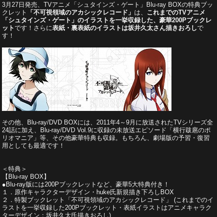
3月27日発売、TVアニメ「シュタインズ・ゲート」Blu-ray BOXの特典ブッ
クレット
「不可視領域のアカシックレコード」
は、
これまでのTVアニメ
「シュタインズ・ゲート」のイラストを一挙収録した、豪華200Pブックレ
ット
です！さらに
表紙・裏表紙のイラストは坂井久太さん描きおろし
で
す！
その他、Blu-ray/DVD BOXには、2011年4～9月に放送されたTVシリーズ全
24話に加え、Blu-ray/DVD Vol.9に収録の未放送エピソード「横行跋扈のポ
リオマニア」等、その他豪華特典も収録。もちろん、劇場版の予習・復習
用としても最適です！
＜特典＞
【Blu-ray BOX】
●Blu-ray版には200Pブックレットなど、豪華5大特典付き！
１．原作キャラクターデザイン・huke氏新規描き下ろしBOX
２．特製ブックレット「不可視領域のアカシックレコード」 (これまでのイ
ラストを一挙収録した200Pブックレット・表紙イラストはアニメキャラク
ターデザイン：坂井久太氏描きおろし)