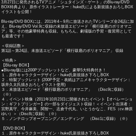
3月27日に発売されるTVアニメ「シュタインズ・ゲート」のBlu-ray/DVD
BOX特典より、原作イラストレーター：huke氏による新規描きおろしBOX
イラストを公開！
Blu-ray/DVD BOXには、2011年4～9月に放送されたTVシリーズ全24話に加
え、Blu-ray/DVD Vol.9に収録の未放送エピソード「横行跋扈のポリオマニ
ア」等、その他豪華特典も収録。もちろん、劇場版の予習・復習用として
も最適です！
＜収録話数＞
第1話～第24話、未放送エピソード「横行跋扈のポリオマニア」 収録
＜特典＞
【Blu-ray BOX】
●Blu-ray版には200Pブックレットなど、豪華5大特典付き！
１．原作キャラクターデザイン・huke氏新規描き下ろしBOX
２．特製ブックレット (200P予定・表紙はアニメキャラクターデザイン：
坂井久太氏描きおろしイラスト使用)
３．未放送エピソード「横行跋扈のポリオマニア」 （Disc9に収録）
（※）
４．イベント映像（2011年10月23日に開催されたイベント【オペレーショ
ン：ギフトブリンガー】の一部をダイジェスト収録！＜イベント出演者：
宮野真守、今井麻美、関智一、志倉千代丸、いとうかなこ、FES（cv.榊原
ゆい）＞（Disc8に収録）（※）
５．ノンテロップオープニング／エンディング （Disc1に収録）（※）
【DVD BOX】
１．原作キャラクターデザイン・huke氏新規描き下ろしBOX