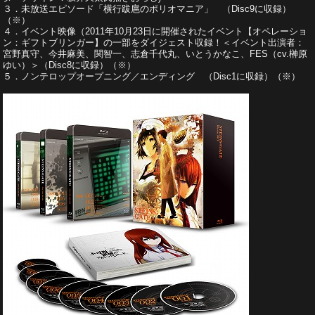
３．未放送エピソード「横行跋扈のポリオマニア」 （Disc9に収録）
（※）
４．イベント映像（2011年10月23日に開催されたイベント【オペレーショ
ン：ギフトブリンガー】の一部をダイジェスト収録！＜イベント出演者：
宮野真守、今井麻美、関智一、志倉千代丸、いとうかなこ、FES（cv.榊原
ゆい）＞（Disc8に収録）（※）
５．ノンテロップオープニング／エンディング （Disc1に収録）（※）