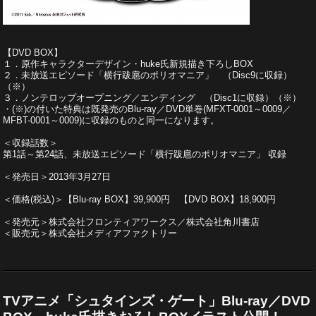
【DVD BOX】
１．原作キャラクターデザイン・huke氏新規描き下ろしBOX
２．未放送エピソード「横行跋扈のポリオマニア」 （Disc9に収録）
（※）
３．ノンテロップオープニング／エンディング （Disc1に収録）（※）
・(※)の付いた特典は既発売のBlu-ray／DVD単巻(MFXT-0001～0009／
MFBT-0001～0009)に収録のものと同一になります。
＜収録話数＞
第1話～第24話、未放送エピソード「横行跋扈のポリオマニア」 収録
＜発売日＞2013年3月27日
＜価格(税込)＞【Blu-ray BOX】39,900円 【DVD BOX】18,900円
＜発売元＞株式会社フロンティアワークス／株式会社角川書店
＜販売元＞株式会社メディアファクトリー
TVアニメ「シュタインズ・ゲート」Blu-ray／DVD