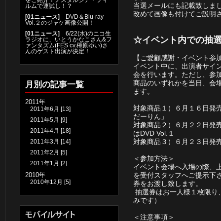
当選メールにも記載致しま
ルムで運試し！？
改めて画像も付けてご説明
[
01ニュース
]
DVD＆Blu-ray
Vol.２のジャケ画像公開！
[
01ニュース
]
6/22(水)のニコ生
☆イベント内での抽
ラジオに、いとうかなこさん&フ
ァンタズム(FES cv.榊原ゆい)さ
んのゲスト出演が決定！
【ご愛顧感謝・イベント参
イベント中に、出演者サイ
会を行います。ただし、参
商品のいずれかを当日、会
月別の記事一覧
ます。
2011年
対象商品１）６月１６日発売 Xb
2011年6月
[13]
だーりん」
2011年5月
[9]
対象商品２）６月２２日発売 TV
2011年4月
[18]
はDVD Vol.１
対象商品３）６月２３日発売 Ｐ
2011年3月
[14]
2011年2月
[5]
＜参加方法＞
2011年1月
[2]
イベント会場へ入場の際、
2010年
を受付スタッフへご提示下
2010年12月
[5]
券をお渡し致します。
抽選券はお一人様１枚限り
みです）
＜注意事項＞