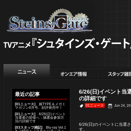
6/26(日)イベン
最近の記事
の詳細です
[
01ニュース
]
娘TYPE＆メガミ
01ニュース
Jun 24, 20
マガジン8月号、好評発売中！
[
01ニュース
]
6/26(日)イベント
当選者の皆様へ：抽選会参加方
法の詳細です
6/26(日)のイベントに当
[
03スタッフ雑記
]
Blu-ray Vol.1
す。
をご紹介！ノスタルジア・フィ