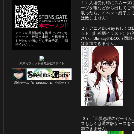
１）入場受付時にスムーズ
ージを鞄などから出してご
取ったら、イベント終了ま
は致しません）
２）アニメBlu-rayもし
ット（紅莉栖イラスト）の入っ
アニメの最新情報を携帯でいつでも
チェック！放送と連動した携帯サイ
さい。Blu-rayのBOX（
トだけの企画なども実施予定。ご期
は参加できません。
待ください。
未来ガジェット研究所公式サイト
原作ゲーム『STEINS;GATE』公式サイト
３）「比翼恋理のだーりん
スもしくは通常版ケースを
加できません。