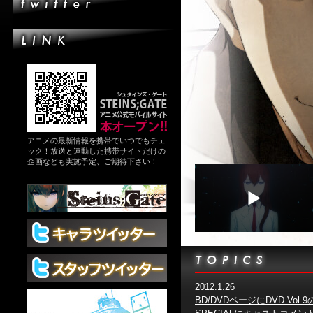
アニメの最新情報を携帯でいつでもチェ
ック！放送と連動した携帯サイトだけの
企画なども実施予定、ご期待下さい！
2012.1.26
BD/DVDページにDVD Vo